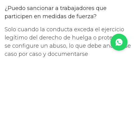
¿Puedo sancionar a trabajadores que
participen en medidas de fuerza?
Solo cuando la conducta exceda el ejercicio
legítimo del derecho de huelga o protesta y
se configure un abuso, lo que debe analizarse
caso por caso y documentarse
cuidadosamente.​
¿Qué pasa si mi actividad es esencial y hay
paro?
El DNU pone énfasis en asegurar guardias
mínimas y continuidad parcial del servicio,
por lo que la empresa debe diseñar
previamente planes de contingencia que
respeten los derechos laborales y, a la vez,