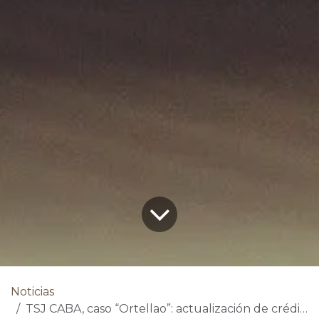
Noticias
TSJ CABA, caso “Ortellao”: actualización de crédito laboral con RIPTE y consolidación de la doctrina “Valdez”